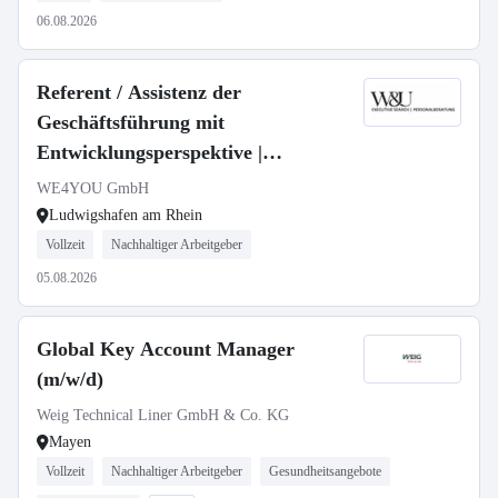
06.08.2026
Referent / Assistenz der
Geschäftsführung mit
Entwicklungsperspektive |
Organisations- & Office
WE4YOU GmbH
Management | Schnittstellenfunktion
Ludwigshafen am Rhein
[m/w/d]
Vollzeit
Nachhaltiger Arbeitgeber
05.08.2026
Global Key Account Manager
(m/w/d)
Weig Technical Liner GmbH & Co. KG
Mayen
Vollzeit
Nachhaltiger Arbeitgeber
Gesundheitsangebote