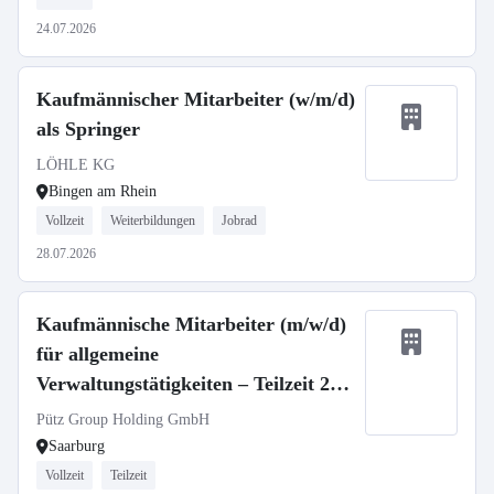
24.07.2026
Kaufmännischer Mitarbeiter (w/m/d)
als Springer
LÖHLE KG
Bingen am Rhein
Vollzeit
Weiterbildungen
Jobrad
28.07.2026
Kaufmännische Mitarbeiter (m/w/d)
für allgemeine
Verwaltungstätigkeiten – Teilzeit 20-
35 Std.
Pütz Group Holding GmbH
Saarburg
Vollzeit
Teilzeit