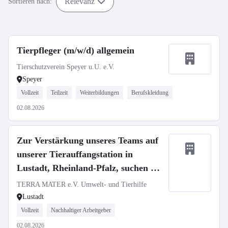
Relevanz
Sortieren nach:
Tierpfleger (m/w/d) allgemein
Tierschutzverein Speyer u.U. e.V.
Speyer
Vollzeit
Teilzeit
Weiterbildungen
Berufskleidung
02.08.2026
Zur Verstärkung unseres Teams auf
unserer Tierauffangstation in
Lustadt, Rheinland-Pfalz, suchen wir
eine Tierpflegekraft (m/w/d)
TERRA MATER e.V. Umwelt- und Tierhilfe
Lustadt
Vollzeit
Nachhaltiger Arbeitgeber
02.08.2026