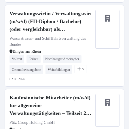
Verwaltungswirtin / Verwaltungswirt
(m/w/d) (FH-Diplom / Bachelor)
(oder vergleichbar) als
Fachgebietsleitung für Haushalt und
Wasserstraßen- und Schifffahrtsverwaltung des
Arbeitsschutzmanagement
Bundes
Bingen am Rhein
Vollzeit
Teilzeit
Nachhaltiger Arbeitgeber
5
Gesundheitsangebote
Weiterbildungen
02.08.2026
Kaufmännische Mitarbeiter (m/w/d)
für allgemeine
Verwaltungstätigkeiten – Teilzeit 20-
35 Std.
Pütz Group Holding GmbH