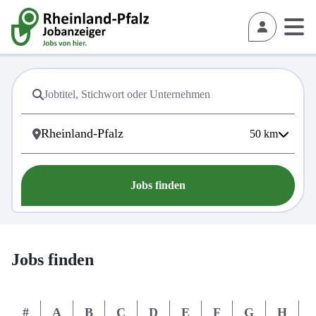
50
km
Jobs finden
Jobs finden
#
A
B
C
D
E
F
G
H
I