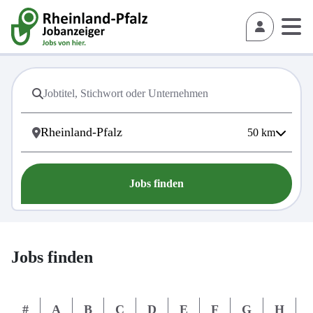
50
km
Jobs finden
Jobs finden
#
A
B
C
D
E
F
G
H
I