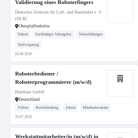
Validierung eines Roboterfingers
Deutsches Zentrum für Luft- und Raumfahrt e. V.
(DLR)
Oberpfaffenhofen
Teilzeit
Nachhaltiger Arbeitgeber
Weiterbildungen
Tarifvergütung
02.08.2026
Roboterbediener /
Roboterprogrammierer (m/w/d)
Humbaur GmbH
Deutschland
Vollzeit
Berufskleidung
Jobrad
Mitarbeiterrabatte
24.07.2026
Werkstattmitarbeiter/in (m/w/d) in