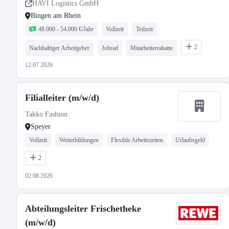
LKW-Werkstatt | Fuhrpark
HAVI Logistics GmbH
Bingen am Rhein
48.000 - 54.000 €/Jahr
Vollzeit
Teilzeit
2
Nachhaltiger Arbeitgeber
Jobrad
Mitarbeiterrabatte
12.07.2026
Filialleiter (m/w/d)
Takko Fashion
Speyer
Vollzeit
Weiterbildungen
Flexible Arbeitszeiten
Urlaubsgeld
2
02.08.2026
Abteilungsleiter Frischetheke
(m/w/d)