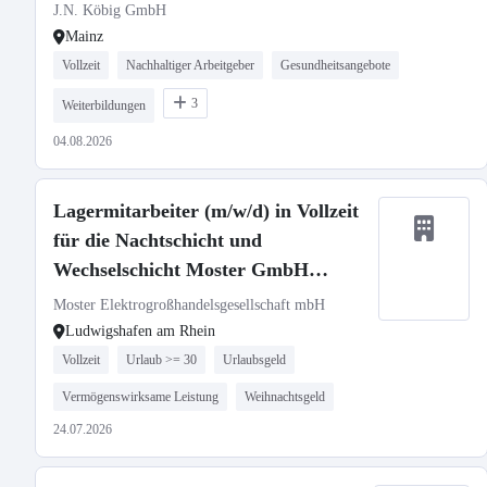
J.N. Köbig GmbH
Mainz
Vollzeit
Nachhaltiger Arbeitgeber
Gesundheitsangebote
3
Weiterbildungen
04.08.2026
Lagermitarbeiter (m/w/d) in Vollzeit
für die Nachtschicht und
Wechselschicht Moster GmbH
Standort Ludwigshafen
Moster Elektrogroßhandelsgesellschaft mbH
Ludwigshafen am Rhein
Vollzeit
Urlaub >= 30
Urlaubsgeld
Vermögenswirksame Leistung
Weihnachtsgeld
24.07.2026