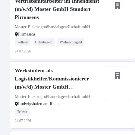
Vertriebsmitarbeiter im Innendienst
(m/w/d) Moster GmbH Standort
Pirmasens
Moster Elektrogroßhandelsgesellschaft mbH
Pirmasens
Vollzeit
Urlaubsgeld
Weihnachtsgeld
24.07.2026
Werkstudent als
Logistikhelfer/Kommissionierer
(m/w/d) Moster GmbH
Ludwigshafen
Moster Elektrogroßhandelsgesellschaft mbH
Ludwigshafen am Rhein
Teilzeit
24.07.2026