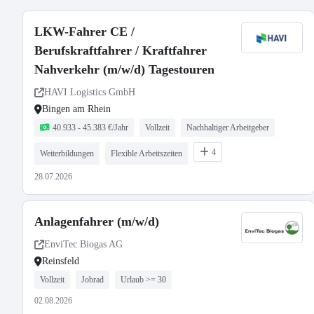
LKW-Fahrer CE /
Berufskraftfahrer / Kraftfahrer
Nahverkehr (m/w/d) Tagestouren
HAVI Logistics GmbH
Bingen am Rhein
40.933 - 45.383 €/Jahr
Vollzeit
Nachhaltiger Arbeitgeber
4
Weiterbildungen
Flexible Arbeitszeiten
28.07.2026
Anlagenfahrer (m/w/d)
EnviTec Biogas AG
Reinsfeld
Vollzeit
Jobrad
Urlaub >= 30
02.08.2026