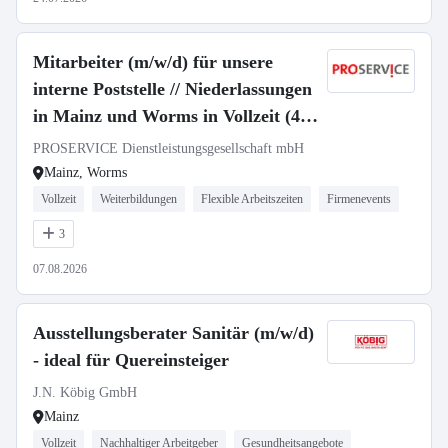
Mitarbeiter (m/w/d) für unsere
interne Poststelle // Niederlassungen
in Mainz und Worms in Vollzeit (40
Wochenstunden)
PROSERVICE Dienstleistungsgesellschaft mbH
Mainz, Worms
Vollzeit
Weiterbildungen
Flexible Arbeitszeiten
Firmenevents
3
07.08.2026
Ausstellungsberater Sanitär (m/w/d)
- ideal für Quereinsteiger
J.N. Köbig GmbH
Mainz
Vollzeit
Nachhaltiger Arbeitgeber
Gesundheitsangebote