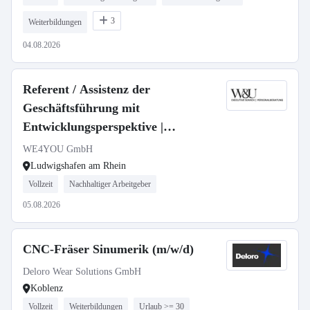
3
Weiterbildungen
04.08.2026
Referent / Assistenz der
Geschäftsführung mit
Entwicklungsperspektive |
Organisations- & Office
WE4YOU GmbH
Management | Schnittstellenfunktion
Ludwigshafen am Rhein
[m/w/d]
Vollzeit
Nachhaltiger Arbeitgeber
05.08.2026
CNC-Fräser Sinumerik (m/w/d)
Deloro Wear Solutions GmbH
Koblenz
Vollzeit
Weiterbildungen
Urlaub >= 30